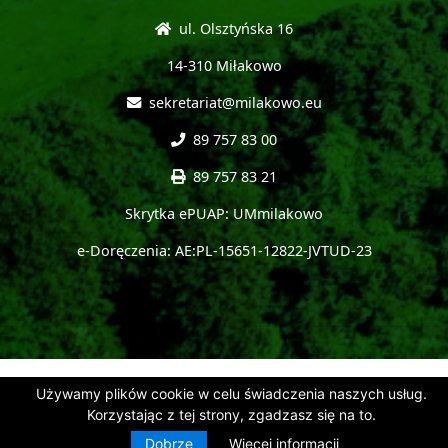
ul. Olsztyńska 16
14-310 Miłakowo
sekretariat@milakowo.eu
89 757 83 00
89 757 83 21
Skrytka ePUAP: UMmilakowo
e-Doręczenia: AE:PL-15651-12822-JVTUD-23
Używamy plików cookie w celu świadczenia naszych usług.
Korzystając z tej strony, zgadzasz się na to.
Dobrze
Więcej informacji