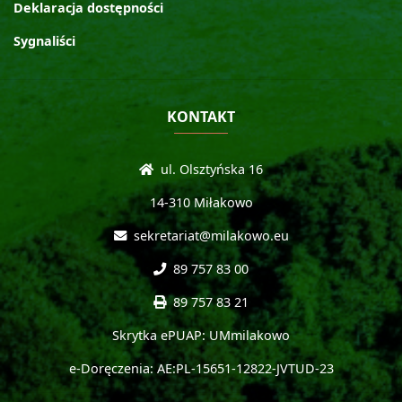
Deklaracja dostępności
Sygnaliści
KONTAKT
ul. Olsztyńska 16
14-310 Miłakowo
sekretariat@milakowo.eu
89 757 83 00
89 757 83 21
Skrytka ePUAP: UMmilakowo
e-Doręczenia: AE:PL-15651-12822-JVTUD-23