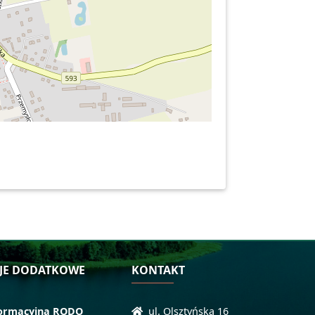
JE DODATKOWE
KONTAKT
formacyjna RODO
ul. Olsztyńska 16