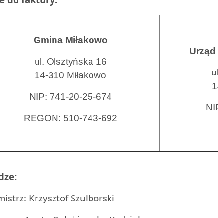
Gmina Miłakowo
Urząd 
u
l. Olsztyńska 16
u
14-310 Miłakowo
1
NIP: 741-20-25-674
NI
REGON: 510-743-692
dze:
istrz: Krzysztof Szulborski