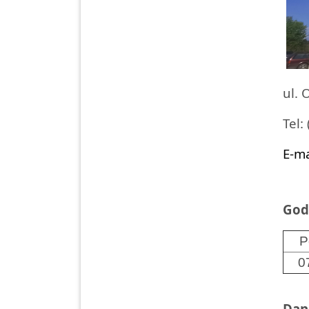
ul. 
Tel: 
E-ma
God
P
0
Dan