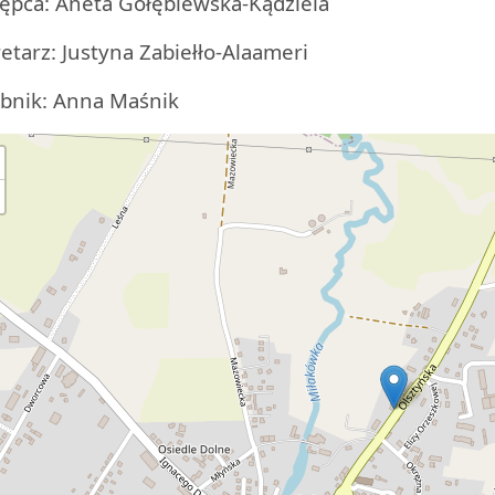
ępca: Aneta Gołębiewska-Kądziela
etarz: Justyna Zabiełło-Alaameri
bnik: Anna Maśnik