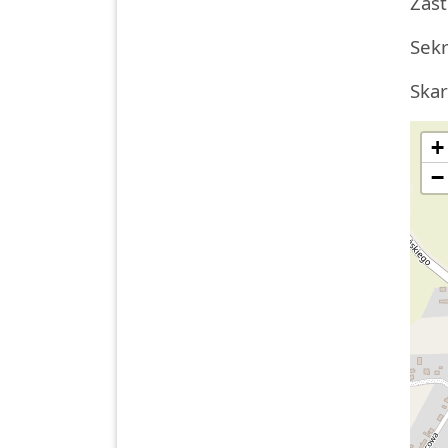
Zast
Sekr
Skar
+
−