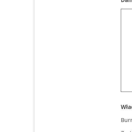
Wła
Burm