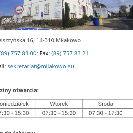
Olsztyńska 16, 14-310 Miłakowo
(
89) 757 83 00
;
Fax:
(89) 757 83 21
il:
sekretariat@milakowo.eu
ziny otwarcia:
oniedziałek
Wtorek
Środa
7:30 - 15:30
07:30 - 15:30
07:30 - 17:30
e do
faktury: