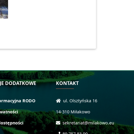
JE DODATKOWE
KONTAKT
formacyjna RODO
ul. Olsztyńska 16
ywatności
14-310 Miłakowo
dostępności
sekretariat@milakowo.eu
89 757 83 00