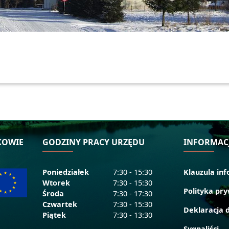
KOWIE
GODZINY PRACY URZĘDU
INFORMAC
Poniedziałek
7:30 - 15:30
Klauzula in
Wtorek
7:30 - 15:30
Polityka pr
Środa
7:30 - 17:30
Czwartek
7:30 - 15:30
Deklaracja 
Piątek
7:30 - 13:30
Sygnaliści