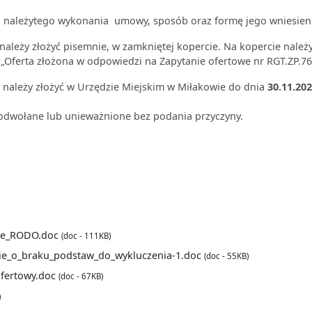
 należytego wykonania umowy, sposób oraz formę jego wniesienia
należy złożyć pisemnie, w zamkniętej kopercie. Na kopercie należ
„Oferta złożona w odpowiedzi na Zapytanie ofertowe nr RGT.ZP.76
tę należy złożyć w Urzędzie Miejskim w Miłakowie do dnia
30.11.202
odwołane lub unieważnione bez podania przyczyny.
nie_RODO.doc
(doc - 111KB)
ie_o_braku_podstaw_do_wykluczenia-1.doc
(doc - 55KB)
ofertowy.doc
(doc - 67KB)
)