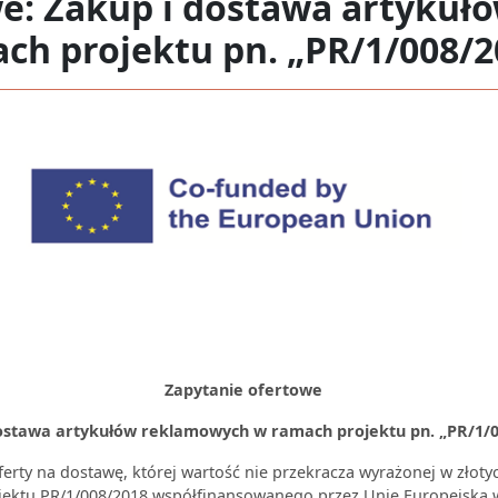
we: Zakup i dostawa artyku
ch projektu pn. „PR/1/008/2
Zapytanie ofertowe
ostawa artykułów reklamowych w ramach projektu pn. „PR/1/0
erty na dostawę, której wartość nie przekracza wyrażonej w złoty
jektu PR/1/008/2018 współfinansowanego przez Unię Europejską