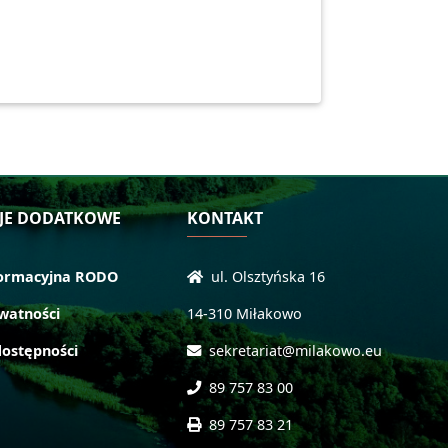
JE DODATKOWE
KONTAKT
formacyjna RODO
ul. Olsztyńska 16
ywatności
14-310 Miłakowo
dostępności
sekretariat@milakowo.eu
89 757 83 00
89 757 83 21