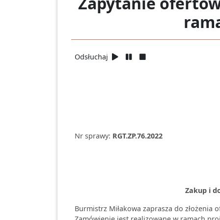
Zapytanie oferto
rama
Odsłuchaj
Nr sprawy:
RGT.ZP.76.2022
Zakup i d
Burmistrz Miłakowa zaprasza do złożenia of
Zamówienie jest realizowane w ramach pro