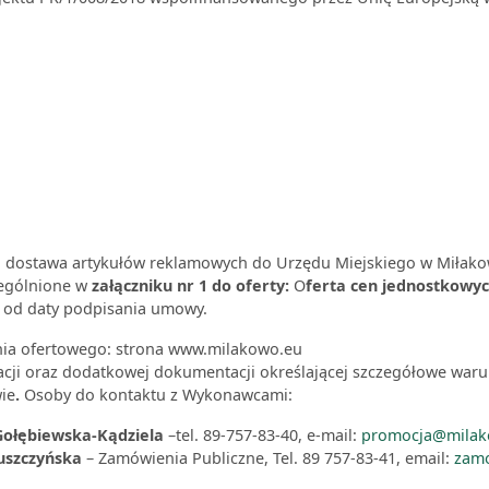
i dostawa artykułów reklamowych do Urzędu Miejskiego w Miłako
zególnione w
załączniku nr 1 do oferty:
O
ferta cen jednostkowyc
ni od daty podpisania umowy.
nia ofertowego: strona www.milakowo.eu
acji oraz dodatkowej dokumentacji określającej szczegółowe waru
ie
.
Osoby do kontaktu z Wykonawcami:
Gołębiewska-Kądziela
–tel. 89-757-83-40, e-mail:
promocja@milak
uszczyńska
– Zamówienia Publiczne, Tel. 89 757-83-41, email:
zam