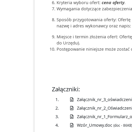
Kryteria wyboru ofert:
cena oferty
.
Wymagania dotyczące zabezpieczenia
Sposób przygotowania oferty: Ofertę 
nazwę i adres wykonawcy oraz napis: 
Miejsce i termin złożenia ofert: Ofer
do Urzędu).
Postępowanie niniejsze może zostać 
Załączniki:
1.
Załącznik_nr_3_oświadcze
2.
Załącznik_nr_2_Oświadczen
3.
Załącznik_nr_1_Formularz_
4.
Wzór_Umowy.doc
(doc - 86KB