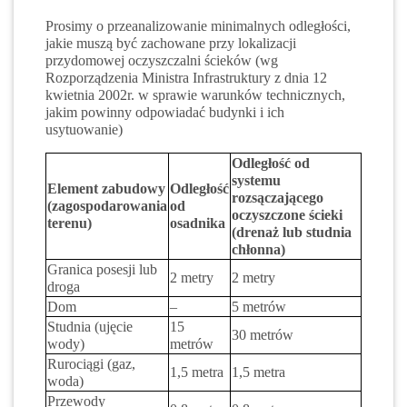
Prosimy o przeanalizowanie minimalnych odległości,
jakie muszą być zachowane przy lokalizacji
przydomowej oczyszczalni ścieków (wg
Rozporządzenia Ministra Infrastruktury z dnia 12
kwietnia 2002r. w sprawie warunków technicznych,
jakim powinny odpowiadać budynki i ich
usytuowanie)
Odległość od
systemu
Element zabudowy
Odległość
rozsączającego
(zagospodarowania
od
oczyszczone ścieki
terenu)
osadnika
(drenaż lub studnia
chłonna)
Granica posesji lub
2 metry
2 metry
droga
Dom
–
5 metrów
Studnia (ujęcie
15
30 metrów
wody)
metrów
Rurociągi (gaz,
1,5 metra
1,5 metra
woda)
Przewody