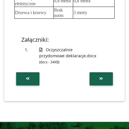
0,8 metra
0,8 metra
elektryczne
Brak
Drzewa i krzewy
3 metry
norm
Załączniki:
1.
Oczyszczalnie
przydomowe deklaracje.docx
(docx - 34KB)